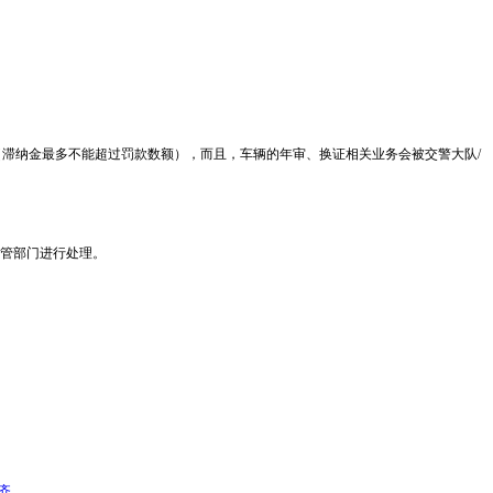
（滞纳金最多不能超过罚款数额），而且，车辆的年审、换证相关业务会被交警大队/
交管部门进行处理。
齐