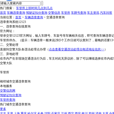
热门搜索：
车管所上班时间几点到几点
首页
车辆违章查询
驾驶证扣分查询
交警信息
车管所
车牌号查询
车主资讯
汽车问答
当前位置：
首页
>
车辆违章查询
> 交通违章查询
违章查询系统12123
一、违章查询在线查询
官方网址：
登录交管12123官方网址，输入车牌号、车架号等车辆相关信息，即可查询车辆违
车管所停办。（提示：车辆违章一般来说2到5个工作日就可以查到了，最晚的话要13
二、交警处理
直接到交警大队各违法处理点办理（
点击查看交通违法处理点电话地址信息>>
）
三、异地处理
在市内产生非现场交通违法行为后，车主对此无异议的，除了可以继续选择在市内或
交警大队
车管所
相邻城市交通违章查询
本地服务
交警信息网
驾驶证扣分查询
车管所查询
热门城市交通违章查询
更多
北京
天津
上海
重庆
哈尔滨
长春
沈阳
石家庄
兰州
西宁
西安
银川
郑州
济南
太原
合