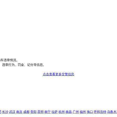
动车违章情况。
、违章行为、罚金、记分等信息。
点击查看更多交警信息
肥
长沙
武汉
南京
成都
贵阳
昆明
南宁
拉萨
杭州
南昌
广州
福州
海口
呼和浩特
乌鲁木