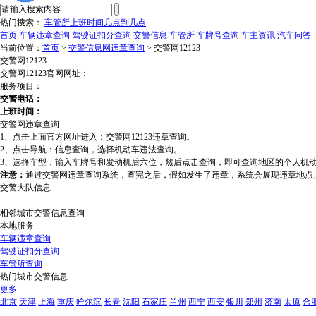
热门搜索：
车管所上班时间几点到几点
首页
车辆违章查询
驾驶证扣分查询
交警信息
车管所
车牌号查询
车主资讯
汽车问答
当前位置：
首页
>
交警信息网违章查询
> 交警网12123
交警网12123
交警网12123官网网址：
服务项目：
交警电话：
上班时间：
交警网违章查询
1、点击上面官方网址进入：交警网12123违章查询。
2、点击导航：信息查询，选择机动车违法查询。
3、选择车型，输入车牌号和发动机后六位，然后点击查询，即可查询地区的个人机
注意：
通过交警网违章查询系统，查完之后，假如发生了违章，系统会展现违章地点
交警大队信息
相邻城市交警信息查询
本地服务
车辆违章查询
驾驶证扣分查询
车管所查询
热门城市交警信息
更多
北京
天津
上海
重庆
哈尔滨
长春
沈阳
石家庄
兰州
西宁
西安
银川
郑州
济南
太原
合