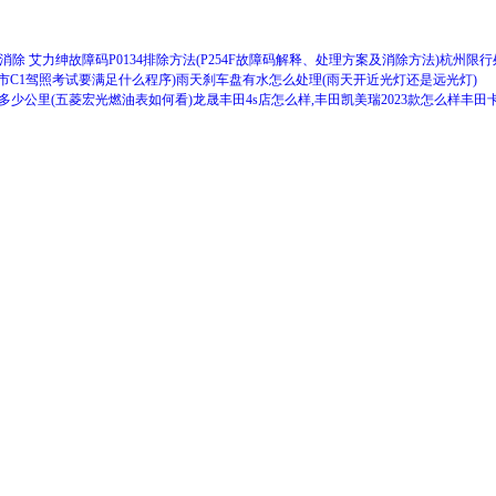
么消除 艾力绅故障码P0134排除方法(P254F故障码解释、处理方案及消除方法)
杭州限行
市C1驾照考试要满足什么程序)
雨天刹车盘有水怎么处理(雨天开近光灯还是远光灯)
多少公里(五菱宏光燃油表如何看)
龙晟丰田4s店怎么样,丰田凯美瑞2023款怎么样
丰田