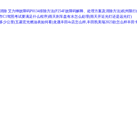
么消除 艾力绅故障码P0134排除方法(P254F故障码解释、处理方案及消除方法)
杭州限行
市C1驾照考试要满足什么程序)
雨天刹车盘有水怎么处理(雨天开近光灯还是远光灯)
多少公里(五菱宏光燃油表如何看)
龙晟丰田4s店怎么样,丰田凯美瑞2023款怎么样
丰田