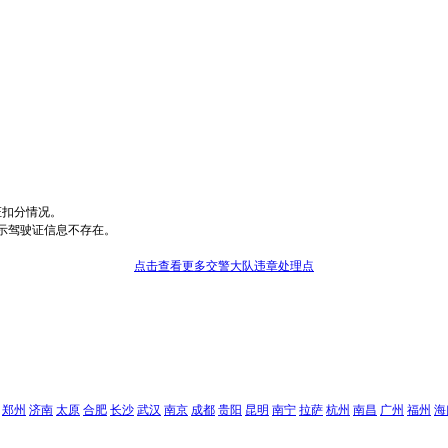
证扣分情况。
示驾驶证信息不存在。
点击查看更多交警大队违章处理点
郑州
济南
太原
合肥
长沙
武汉
南京
成都
贵阳
昆明
南宁
拉萨
杭州
南昌
广州
福州
海