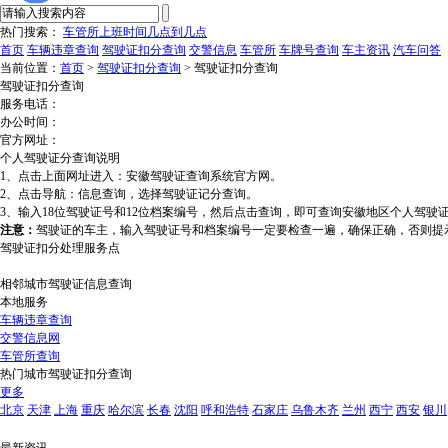
热门搜索：
车管所上班时间几点到几点
首页
车辆违章查询
驾驶证扣分查询
交警信息
车管所
车牌号查询
车主资讯
汽车问答
当前位置：
首页
>
驾驶证扣分查询
> 驾驶证扣分查询
驾驶证扣分查询
服务电话：
办公时间：
官方网址：
个人驾驶证分查询说明
1、点击上面网址进入：安徽驾驶证查询系统官方网。
2、点击导航：信息查询，选择驾驶证记分查询。
3、输入18位驾驶证号和12位档案编号，然后点击查询，即可查询安徽地区个人驾驶
注意：
驾驶证的车主，输入驾驶证号和档案编号一定要检查一遍，确保正确，否则提
驾驶证扣分处理服务点
相邻城市驾驶证信息查询
本地服务
车辆违章查询
交警信息网
车管所查询
热门城市驾驶证扣分查询
更多
北京
天津
上海
重庆
哈尔滨
长春
沈阳
呼和浩特
石家庄
乌鲁木齐
兰州
西宁
西安
银川
最新资讯